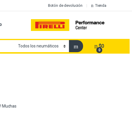
Botón de devolución
Tienda
o
$
0
0
e! Muchas