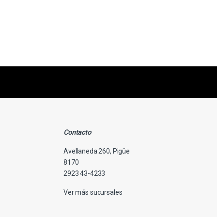
s primero
nuestras ofertas
Contacto
Avellaneda 260, Pigüe
8170
2923 43-4233
Ver más sucursales