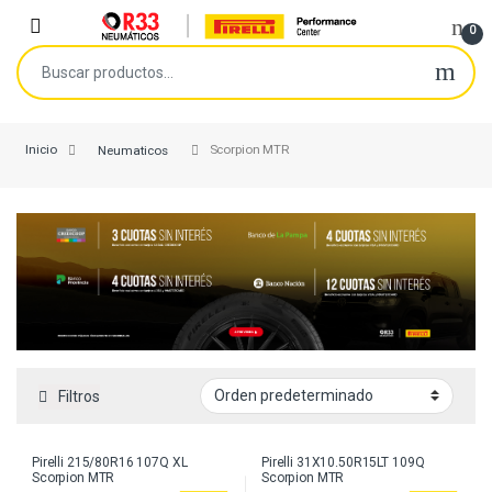
Skip to navigation
Skip to content
Open
0
Buscar por:
Inicio
Neumaticos
Scorpion MTR
Filtros
Pirelli 215/80R16 107Q XL
Pirelli 31X10.50R15LT 109Q
Scorpion MTR
Scorpion MTR