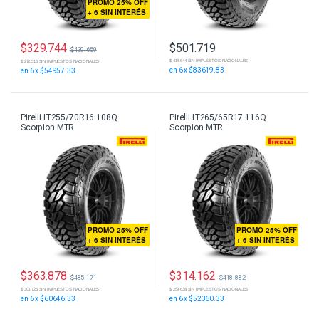
PROMO 25% OFF
+ 6 SIN INTERÉS
$
329.744
$
501.719
$
439.659
$ 414.644 SIN IMPUESTOS NACIONALES
$ 272.516 SIN IMPUESTOS NACIONALES
en 6 x $83619.83
en 6 x $54957.33
Pirelli LT255/70R16 108Q
Pirelli LT265/65R17 116Q
Scorpion MTR
Scorpion MTR
PROMO 25% OFF
PROMO 25% OFF
+ 6 SIN INTERÉS
+ 6 SIN INTERÉS
$
363.878
$
314.162
$
485.171
$
418.882
$ 300.726 SIN IMPUESTOS NACIONALES
$ 259.638 SIN IMPUESTOS NACIONALES
en 6 x $60646.33
en 6 x $52360.33