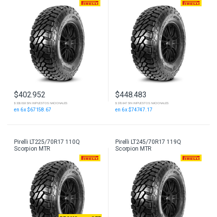
$
402.952
$
448.483
$ 333.018 SIN IMPUESTOS NACIONALES
$ 370.647 SIN IMPUESTOS NACIONALES
en 6 x $67158.67
en 6 x $74747.17
Pirelli LT225/70R17 110Q
Pirelli LT245/70R17 119Q
Scorpion MTR
Scorpion MTR