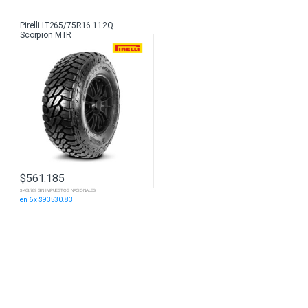
Pirelli LT265/75R16 112Q
Scorpion MTR
$
561.185
$ 463.789 SIN IMPUESTOS NACIONALES
en 6 x $93530.83