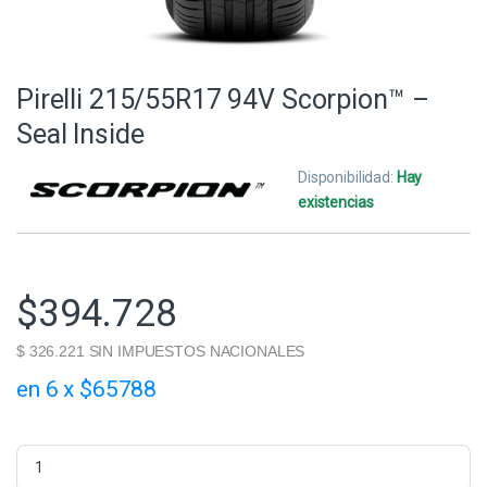
Pirelli 215/55R17 94V Scorpion™ –
Seal Inside
Disponibilidad:
Hay
existencias
$
394.728
$ 326.221 SIN IMPUESTOS NACIONALES
en 6 x $65788
Pirelli 215/55R17 94V Scorpion™ - Seal Inside quantity