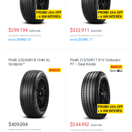
PROMO 25% OFF
PROMO 25% OFF
+ 6 SIN INTERÉS
+ 6 SIN INTERÉS
$
299.194
$
332.911
$
398.926
$
443.881
$ 247.268 SIN IMPUESTOS NACIONALES
$ 275.133 SIN IMPUESTOS NACIONALES
en 6 x $49865.67
en 6 x $55485.17
Pirelli 225/60R18 104H XL
Pirelli 215/50R17 91V Cinturato
Scorpion™
P7 – Seal Inside
PROMO 25% OFF
+ 6 SIN INTERÉS
$
244.492
$
409.094
$
325.989
$ 338.094 SIN IMPUESTOS NACIONALES
$ 202.060 SIN IMPUESTOS NACIONALES