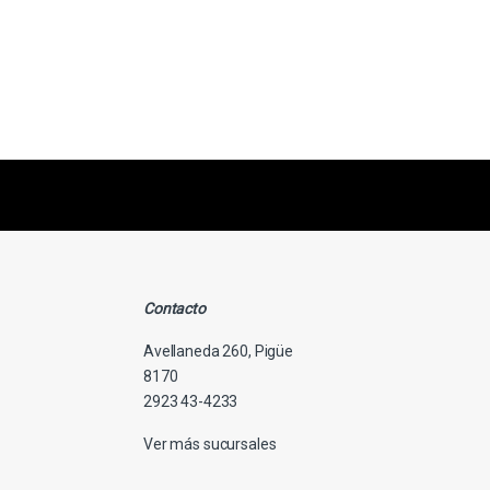
s primero
nuestras ofertas
Contacto
Avellaneda 260, Pigüe
8170
2923 43-4233
Ver más sucursales