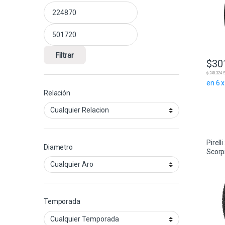
Precio mínimo
Precio máximo
Filtrar
$
30
$ 249.32
en 6 
Relación
Pirel
Diametro
Scorpi
Temporada