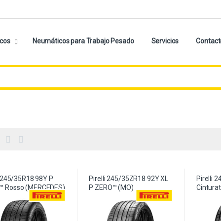
cos
Neumáticos para Trabajo Pesado
Servicios
Contact
li 245/35R18 98Y P
Pirelli 245/35ZR18 92Y XL
Pirelli
™ Rosso (MERCEDES)
P ZERO™ (MO)
Cintura