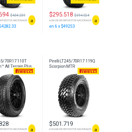
.694
$
295.518
$
434.259
$
394.024
IN IMPUESTOS NACIONALES
$ 244.230 SIN IMPUESTOS NACIONALES
$54282.33
en 6 x $49253
 245/70R17 110T
Pirelli LT245/70R17 119Q
™ All Terrain Plus
Scorpion MTR
.828
$
501.719
IN IMPUESTOS NACIONALES
$ 414.644 SIN IMPUESTOS NACIONALES