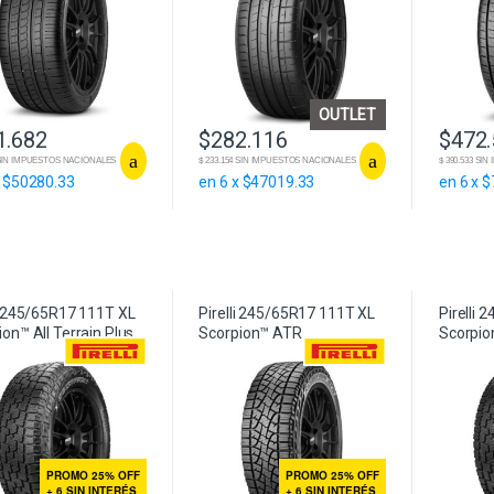
OUTLET
1.682
$
282.116
$
472
4 SIN IMPUESTOS NACIONALES
$ 233.154 SIN IMPUESTOS NACIONALES
$ 390.533 S
x $50280.33
en 6 x $47019.33
en 6 x 
li 245/65R17 111T XL
Pirelli 245/65R17 111T XL
Pirelli
on™ All Terrain Plus
Scorpion™ ATR
Scorpion
PROMO 25% OFF
PROMO 25% OFF
+ 6 SIN INTERÉS
+ 6 SIN INTERÉS