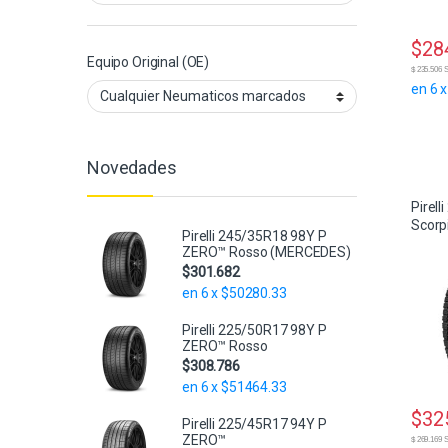
$
28
Equipo Original (OE)
$ 235.50
en 6 
Novedades
Pirel
Scorpi
Pirelli 245/35R18 98Y P
ZERO™ Rosso (MERCEDES)
$
301.682
en 6 x $50280.33
Pirelli 225/50R17 98Y P
ZERO™ Rosso
$
308.786
en 6 x $51464.33
$
32
Pirelli 225/45R17 94Y P
ZERO™
$ 269.16