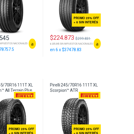
PROMO 25% OFF
+ 6 SIN INTERÉS
$
224.873
.545
$
299.831
IN IMPUESTOS NACIONALES
$ 185.845 SIN IMPUESTOS NACIONALES
$78757.5
en 6 x $37478.83
 245/70R16 111T XL
Pirelli 245/70R16 111T XL
™ All Terrain Plus
Scorpion™ ATR
PROMO 25% OFF
PROMO 25% OFF
+ 6 SIN INTERÉS
+ 6 SIN INTERÉS