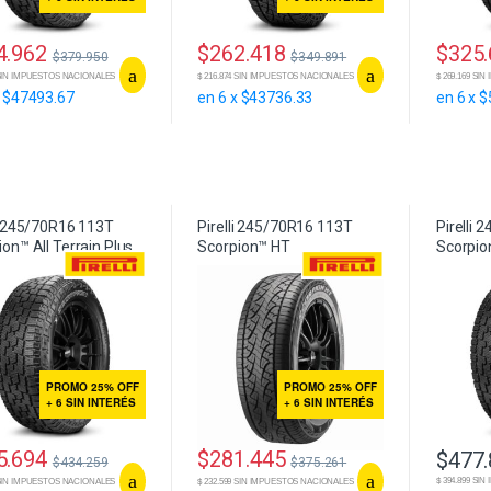
4.962
$
262.418
$
325
$
379.950
$
349.891
6 SIN IMPUESTOS NACIONALES
$ 216.874 SIN IMPUESTOS NACIONALES
$ 269.169 S
x $47493.67
en 6 x $43736.33
en 6 x 
li 245/70R16 113T
Pirelli 245/70R16 113T
Pirelli
on™ All Terrain Plus
Scorpion™ HT
Scorpion
PROMO 25% OFF
PROMO 25% OFF
+ 6 SIN INTERÉS
+ 6 SIN INTERÉS
5.694
$
281.445
$
477
$
434.259
$
375.261
$ 394.899 S
9 SIN IMPUESTOS NACIONALES
$ 232.599 SIN IMPUESTOS NACIONALES