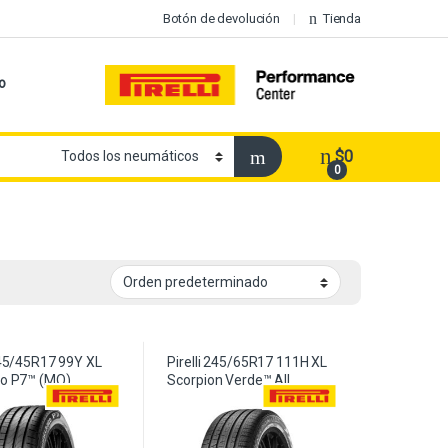
Botón de devolución
Tienda
o
$
0
0
 245/45R17 99Y XL
Pirelli 245/65R17 111H XL
to P7™ (MO)
Scorpion Verde™ All
Season