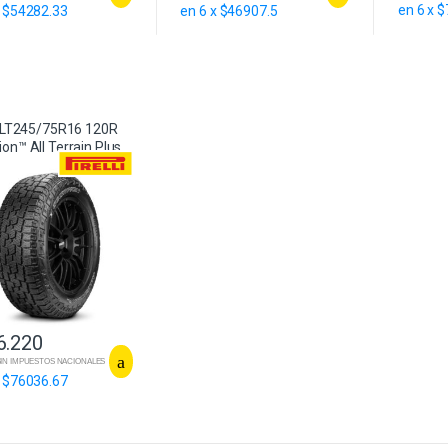
en 6 x 
x $54282.33
en 6 x $46907.5
li LT245/75R16 120R
on™ All Terrain Plus
6.220
1 SIN IMPUESTOS NACIONALES
x $76036.67