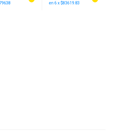
$79638
en 6 x $83619.83