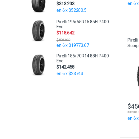
en 6 
$
313.203
en 6 x $52200.5
Pirelli 195/55R15 85H P400
Evo
$
118.642
Pirel
$
158.190
en 6 x $19773.67
Scorpi
Pirelli 185/70R14 88H P400
Evo
$
142.458
en 6 x $23743
$
45
$ 377.04
en 6 