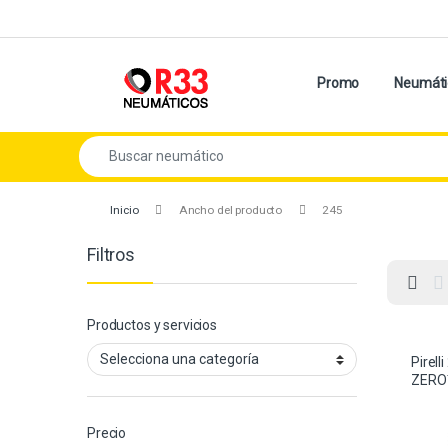
Skip to navigation
Skip to content
Promo
Neumáti
Search for:
Inicio
Ancho del producto
245
Filtros
Productos y servicios
Pirel
ZERO
Precio