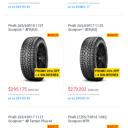
$ 243.946 SIN IMPUESTOS NACIONALES
$ 232.330 SIN IMPUESTOS NACIONALES
en 6 x $49195.83
en 6 x $46853.17
Pirelli 265/60R18 110T
Pirelli 265/65R17 112S
Scorpion™ ATR(KS)
Scorpion™ ATR(KS)
PROMO 25% OFF
PROMO 25% OFF
+ 6 SIN INTERÉS
+ 6 SIN INTERÉS
$
295.175
$
273.202
$
393.567
$
364.269
$ 243.946 SIN IMPUESTOS NACIONALES
$ 225.787 SIN IMPUESTOS NACIONALES
en 6 x $49195.83
en 6 x $45533.67
Pirelli 265/65R17 112T
Pirelli LT255/70R16 108Q
Scorpion™ All Terrain Plus wl
Scorpion MTR