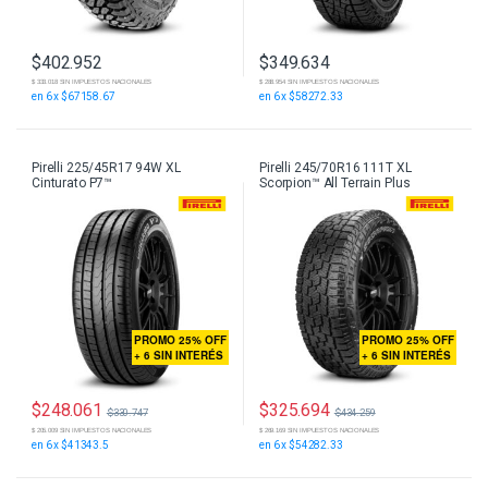
$
402.952
$
349.634
$ 333.018 SIN IMPUESTOS NACIONALES
$ 288.954 SIN IMPUESTOS NACIONALES
en 6 x $67158.67
en 6 x $58272.33
Pirelli 225/45R17 94W XL
Pirelli 245/70R16 111T XL
Cinturato P7™
Scorpion™ All Terrain Plus
PROMO 25% OFF
PROMO 25% OFF
+ 6 SIN INTERÉS
+ 6 SIN INTERÉS
$
248.061
$
325.694
$
330.747
$
434.259
$ 205.009 SIN IMPUESTOS NACIONALES
$ 269.169 SIN IMPUESTOS NACIONALES
en 6 x $41343.5
en 6 x $54282.33