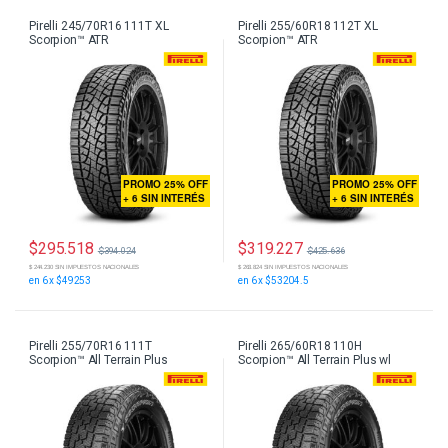
Pirelli 245/70R16 111T XL
Pirelli 255/60R18 112T XL
Scorpion™ ATR
Scorpion™ ATR
PROMO 25% OFF
PROMO 25% OFF
+ 6 SIN INTERÉS
+ 6 SIN INTERÉS
$
295.518
$
319.227
$
394.024
$
425.636
$ 244.230 SIN IMPUESTOS NACIONALES
$ 263.824 SIN IMPUESTOS NACIONALES
en 6 x $49253
en 6 x $53204.5
Pirelli 255/70R16 111T
Pirelli 265/60R18 110H
Scorpion™ All Terrain Plus
Scorpion™ All Terrain Plus wl