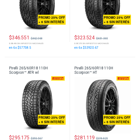
PROMO 25% OFF
PROMO 25% OFF
+ 6 SIN INTERÉS
+ 6 SIN INTERÉS
$
346.551
$
323.524
$
462.068
$
431.365
$ 286.406 SIN IMPUESTOS NACIONALES
$ 267.375 SIN IMPUESTOS NACIONALES
en 6 x $57758.5
en 6 x $53920.67
Pirelli 265/60R18 110H
Pirelli 265/60R18 110H
Scorpion™ ATR wl
Scorpion™ HT
PROMO 25% OFF
PROMO 25% OFF
+ 6 SIN INTERÉS
+ 6 SIN INTERÉS
$
295.175
$
281.119
$
393.567
$
374.825