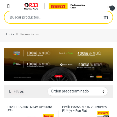
Skip to navigation
Skip to content
Open
0
Buscar por:
Inicio
Promociones
Filtros
Pirelli 195/50R16 84V Cinturato
Pirelli 195/55R16 87V Cinturato
P7™
P1™ (*) – Run Flat