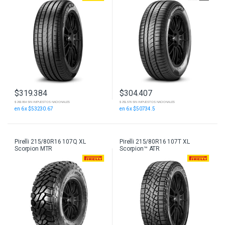
$
319.384
$
304.407
$ 263.954 SIN IMPUESTOS NACIONALES
$ 251.576 SIN IMPUESTOS NACIONALES
en 6 x $53230.67
en 6 x $50734.5
Pirelli 215/80R16 107Q XL
Pirelli 215/80R16 107T XL
Scorpion MTR
Scorpion™ ATR