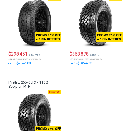
PROMO 25% OFF
PROMO 25% OFF
+ 6 SIN INTERÉS
+ 6 SIN INTERÉS
$
298.451
$
363.878
$
397.935
$
485.171
$ 246.654 SIN IMPUESTOS NACIONALES
$ 300.726 SIN IMPUESTOS NACIONALES
en 6 x $49741.83
en 6 x $60646.33
Pirelli LT265/65R17 116Q
Scorpion MTR
PROMO 25% OFF