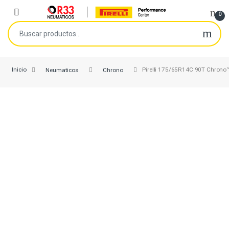
Skip to navigation
Skip to content
Open
0
Buscar por:
Inicio
Neumaticos
Chrono
Pirelli 175/65R14C 90T Chrono