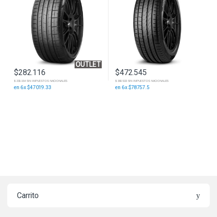
OUTLET
$
282.116
$
472.545
$ 233.154 SIN IMPUESTOS NACIONALES
$ 390.533 SIN IMPUESTOS NACIONALES
en 6 x $47019.33
en 6 x $78757.5
Carrito