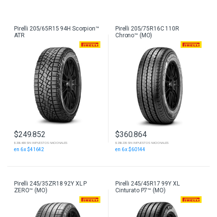
Pirelli 205/65R15 94H Scorpion™
Pirelli 205/75R16C 110R
ATR
Chrono™ (MO)
$
249.852
$
360.864
$ 206.489 SIN IMPUESTOS NACIONALES
$ 298.235 SIN IMPUESTOS NACIONALES
en 6 x $41642
en 6 x $60144
Pirelli 245/35ZR18 92Y XL P
Pirelli 245/45R17 99Y XL
ZERO™ (MO)
Cinturato P7™ (MO)