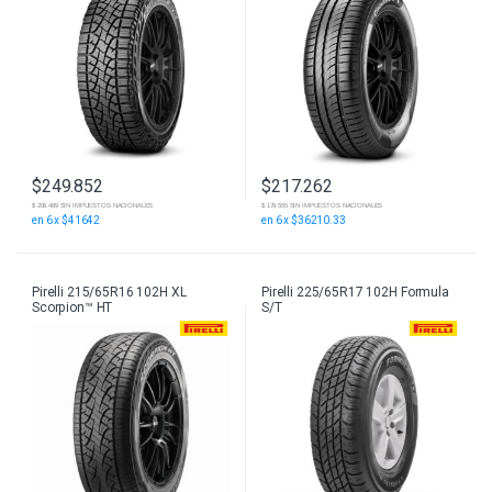
$
249.852
$
217.262
$ 206.489 SIN IMPUESTOS NACIONALES
$ 179.555 SIN IMPUESTOS NACIONALES
en 6 x $41642
en 6 x $36210.33
Pirelli 215/65R16 102H XL
Pirelli 225/65R17 102H Formula
Scorpion™ HT
S/T