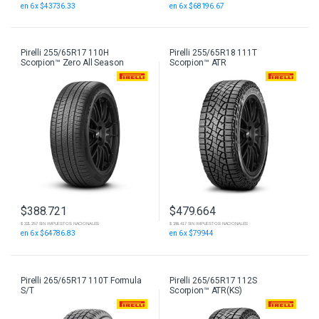
en 6 x $68196.67
en 6 x $43736.33
Pirelli 255/65R17 110H
Pirelli 255/65R18 111T
Scorpion™ Zero All Season
Scorpion™ ATR
$
388.721
$
479.664
$ 321.257 SIN IMPUESTOS NACIONALES
$ 396.417 SIN IMPUESTOS NACIONALES
en 6 x $64786.83
en 6 x $79944
Pirelli 265/65R17 110T Formula
Pirelli 265/65R17 112S
S/T
Scorpion™ ATR(KS)