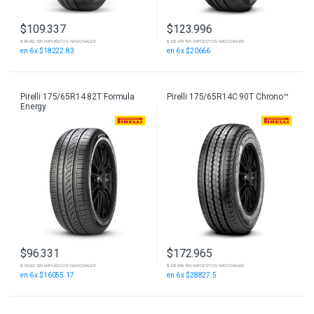
$
109.337
$
123.996
$ 90.361 SIN IMPUESTOS NACIONALES
$ 102.476 SIN IMPUESTOS NACIONALES
en 6 x $18222.83
en 6 x $20666
Pirelli 175/65R14 82T Formula
Pirelli 175/65R14C 90T Chrono™
Energy
$
96.331
$
172.965
$ 79.612 SIN IMPUESTOS NACIONALES
$ 142.946 SIN IMPUESTOS NACIONALES
en 6 x $16055.17
en 6 x $28827.5