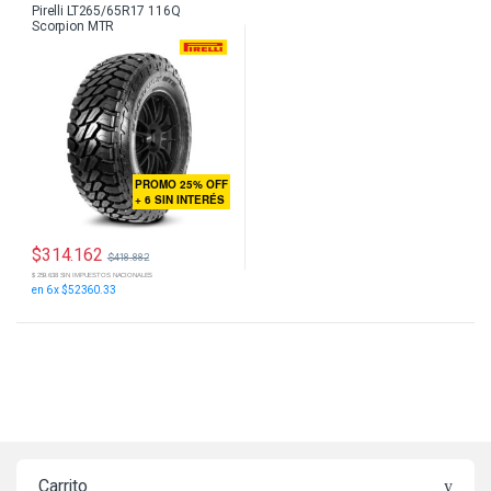
Pirelli LT265/65R17 116Q
Scorpion MTR
PROMO 25% OFF
+ 6 SIN INTERÉS
$
314.162
$
418.882
$ 259.638 SIN IMPUESTOS NACIONALES
en 6 x $52360.33
Carrito