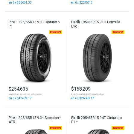
en 6 x $36654.33
en 6 x $22757.5
Pirelli 195/65R15 91H Cinturato
Pirelli 195/65R15 91H Formula
P1
Evo
$
254.635
$
158.209
$ 210.442 SIN IMPUESTOS NACIONALES
$ 130.751 SIN IMPUESTOS NACIONALES
en 6 x $42439.17
en 6 x $26368.17
Pirelli 205/65R15 94H Scorpion™
Pirelli 205/65R15 94T Cinturato
ATR
P1™