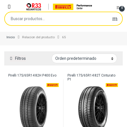
Skip to navigation
Skip to content
Open
0
Buscar por:
Inicio
Relacion del producto
65
Filtros
Pirelli 175/65R14 82H P400 Evo
Pirelli 175/65R14 82T Cinturato
P1