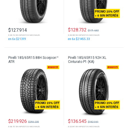
PROMO 25% OFF
+ 6 SIN INTERÉS
$
128.732
$
127.914
$
171.643
$ 105.714 SIN IMPUESTOS NACIONALES
$ 106.390 SIN IMPUESTOS NACIONALES
en 6 x $21319
en 6 x $21455.33
Pirelli 185/65R15 88H Scorpion™
Pirelli 185/65R15 92H XL
ATR
Cinturato P1 (KA)
PROMO 25% OFF
PROMO 25% OFF
+ 6 SIN INTERÉS
+ 6 SIN INTERÉS
$
219.926
$
136.545
$
293.235
$
182.061
$ 181.757 SIN IMPUESTOS NACIONALES
$ 112.847 SIN IMPUESTOS NACIONALES