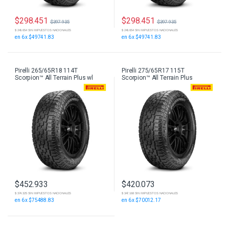
$
298.451
$
298.451
$
397.935
$
397.935
$ 246.654 SIN IMPUESTOS NACIONALES
$ 246.654 SIN IMPUESTOS NACIONALES
en 6 x $49741.83
en 6 x $49741.83
Pirelli 265/65R18 114T
Pirelli 275/65R17 115T
Scorpion™ All Terrain Plus wl
Scorpion™ All Terrain Plus
$
452.933
$
420.073
$ 374.325 SIN IMPUESTOS NACIONALES
$ 347.168 SIN IMPUESTOS NACIONALES
en 6 x $75488.83
en 6 x $70012.17