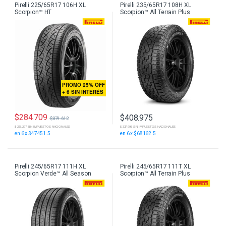
Pirelli 225/65R17 106H XL
Pirelli 235/65R17 108H XL
Scorpion™ HT
Scorpion™ All Terrain Plus
PROMO 25% OFF
+ 6 SIN INTERÉS
$
284.709
$
408.975
$
379.612
$ 337.996 SIN IMPUESTOS NACIONALES
$ 235.297 SIN IMPUESTOS NACIONALES
en 6 x $68162.5
en 6 x $47451.5
Pirelli 245/65R17 111H XL
Pirelli 245/65R17 111T XL
Scorpion Verde™ All Season
Scorpion™ All Terrain Plus