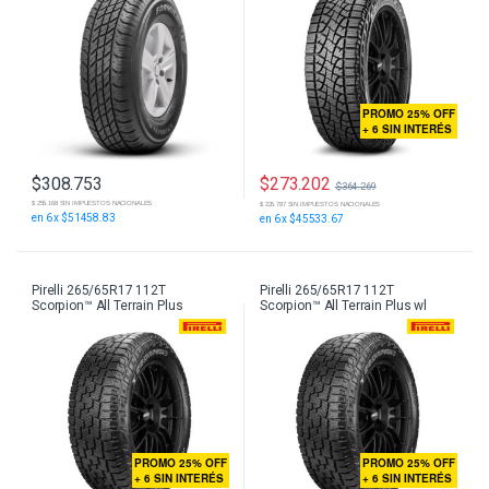
PROMO 25% OFF
+ 6 SIN INTERÉS
$
273.202
$
308.753
$
364.269
$ 255.168 SIN IMPUESTOS NACIONALES
$ 225.787 SIN IMPUESTOS NACIONALES
en 6 x $51458.83
en 6 x $45533.67
Pirelli 265/65R17 112T
Pirelli 265/65R17 112T
Scorpion™ All Terrain Plus
Scorpion™ All Terrain Plus wl
PROMO 25% OFF
PROMO 25% OFF
+ 6 SIN INTERÉS
+ 6 SIN INTERÉS