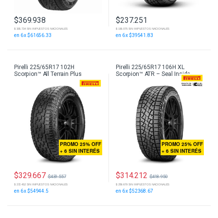
$
369.938
$
237.251
$ 305.734 SIN IMPUESTOS NACIONALES
$ 196.075 SIN IMPUESTOS NACIONALES
en 6 x $61656.33
en 6 x $39541.83
Pirelli 225/65R17 102H
Pirelli 225/65R17 106H XL
Scorpion™ All Terrain Plus
Scorpion™ ATR – Seal Inside
PROMO 25% OFF
PROMO 25% OFF
+ 6 SIN INTERÉS
+ 6 SIN INTERÉS
$
329.667
$
314.212
$
439.557
$
418.950
$ 272.452 SIN IMPUESTOS NACIONALES
$ 259.679 SIN IMPUESTOS NACIONALES
en 6 x $54944.5
en 6 x $52368.67