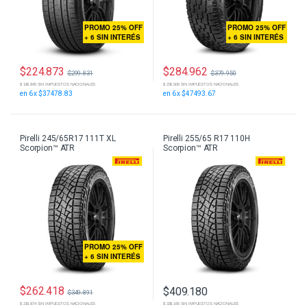
PROMO 25% OFF
PROMO 25% OFF
+ 6 SIN INTERÉS
+ 6 SIN INTERÉS
$
224.873
$
284.962
$
299.831
$
379.950
$ 185.845 SIN IMPUESTOS NACIONALES
$ 235.506 SIN IMPUESTOS NACIONALES
en 6 x $37478.83
en 6 x $47493.67
Pirelli 245/65R17 111T XL
Pirelli 255/65 R17 110H
Scorpion™ ATR
Scorpion™ ATR
PROMO 25% OFF
+ 6 SIN INTERÉS
$
262.418
$
409.180
$
349.891
$ 338.165 SIN IMPUESTOS NACIONALES
$ 216.874 SIN IMPUESTOS NACIONALES