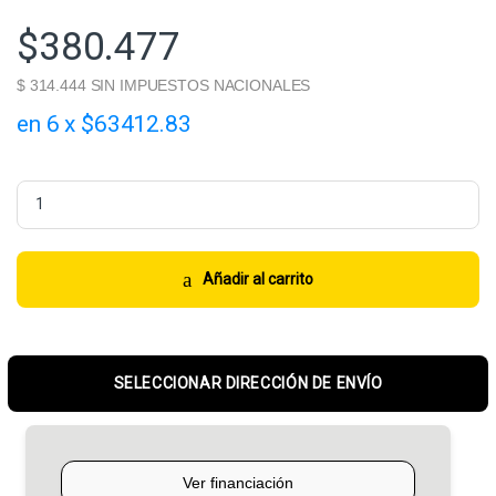
$
380.477
$ 314.444 SIN IMPUESTOS NACIONALES
en 6 x $63412.83
Pirelli 205/50R17 89V Cinturato P7™ quantity
Añadir al carrito
SELECCIONAR DIRECCIÓN DE ENVÍO