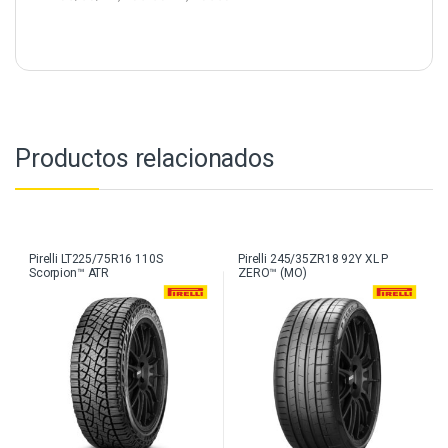
Productos relacionados
Pirelli LT225/75R16 110S
Pirelli 245/35ZR18 92Y XL P
Scorpion™ ATR
ZERO™ (MO)