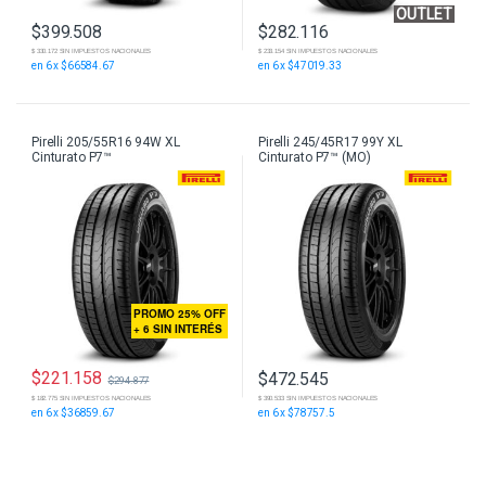
OUTLET
$
399.508
$
282.116
$ 330.172 SIN IMPUESTOS NACIONALES
$ 233.154 SIN IMPUESTOS NACIONALES
en 6 x $66584.67
en 6 x $47019.33
Pirelli 205/55R16 94W XL
Pirelli 245/45R17 99Y XL
Cinturato P7™
Cinturato P7™ (MO)
PROMO 25% OFF
+ 6 SIN INTERÉS
$
221.158
$
472.545
$
294.877
$ 390.533 SIN IMPUESTOS NACIONALES
$ 182.775 SIN IMPUESTOS NACIONALES
en 6 x $78757.5
en 6 x $36859.67