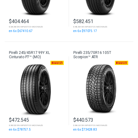
$
404.464
$
582.451
$ 334.268 SIN IMPUESTOS NACIONALES
$ 481.364 SIN IMPUESTOS NACIONALES
en 6 x $67410.67
en 6 x $97075.17
Pirelli 245/45R17 99Y XL
Pirelli 235/70R16 105T
Cinturato P7™ (MO)
Scorpion™ ATR
$
472.545
$
440.573
$ 390.533 SIN IMPUESTOS NACIONALES
$ 364.110 SIN IMPUESTOS NACIONALES
en 6 x $78757.5
en 6 x $73428.83