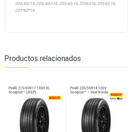
205/60/16, 205/60/r16, 205-60-16, 2056016, 205 60 16,
205*60*16
Productos relacionados
Pirelli 215/60R17 100H XL
Pirelli 235/55R18 100V
Scorpion™ (JEEP)
Scorpion™ – Seal Inside