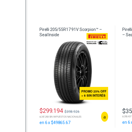
Pirelli 205/55R17 91V Scorpion™ –
Pirel
Seal Inside
– Sea
PROMO 25% OFF
+ 6 SIN INTERÉS
$
299.194
$
35
$
398.926
$ 293.4
$ 247.268 SIN IMPUESTOS NACIONALES
en 6 
en 6 x $49865.67