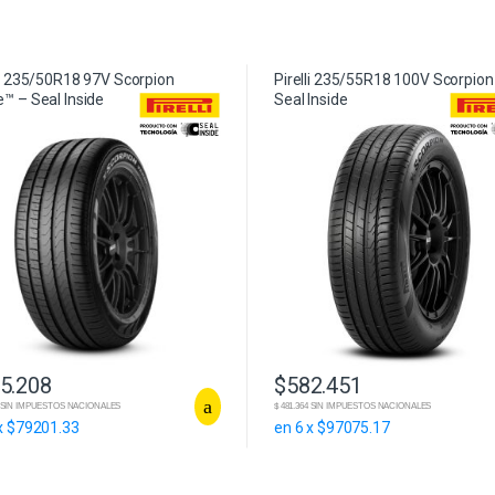
li 235/50R18 97V Scorpion
Pirelli 235/55R18 100V Scorpion
™ – Seal Inside
Seal Inside
5.208
$
582.451
34 SIN IMPUESTOS NACIONALES
$ 481.364 SIN IMPUESTOS NACIONALES
x $79201.33
en 6 x $97075.17