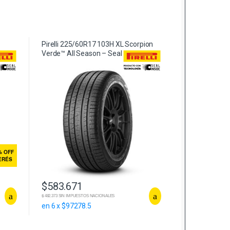
Pirelli 225/60R17 103H XL Scorpion
Verde™ All Season – Seal Inside
% OFF
TERÉS
$
583.671
$ 482.373 SIN IMPUESTOS NACIONALES
en 6 x $97278.5