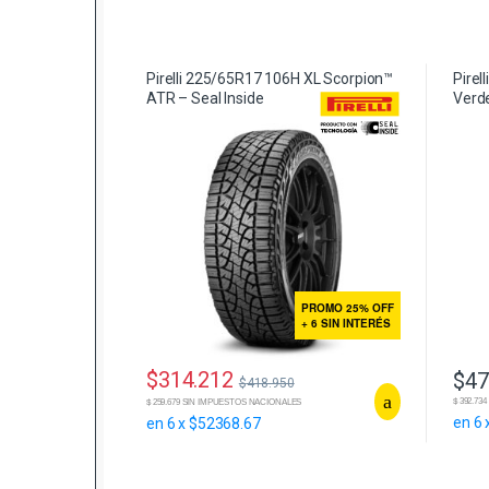
Pirelli 225/65R17 106H XL Scorpion™
Pirel
ATR – Seal Inside
Verde
PROMO 25% OFF
+ 6 SIN INTERÉS
$
314.212
$
47
$
418.950
$ 392.7
$ 259.679 SIN IMPUESTOS NACIONALES
en 6 
en 6 x $52368.67