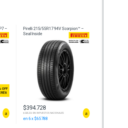
P7 –
Pirelli 215/55R17 94V Scorpion™ –
Seal Inside
% OFF
TERÉS
$
394.728
$ 326.221 SIN IMPUESTOS NACIONALES
en 6 x $65788