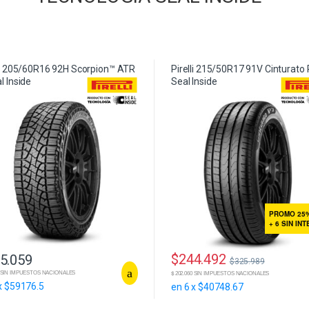
li 205/60R16 92H Scorpion™ ATR
Pirelli 215/50R17 91V Cinturato 
l Inside
Seal Inside
PROMO 25
+ 6 SIN IN
$
244.492
5.059
$
325.989
37 SIN IMPUESTOS NACIONALES
$ 202.060 SIN IMPUESTOS NACIONALES
x $59176.5
en 6 x $40748.67