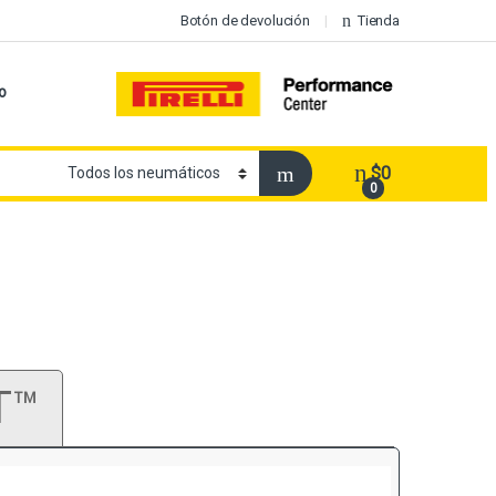
Botón de devolución
Tienda
o
$
0
0
T™