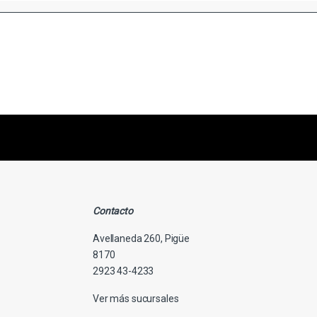
s primero
nuestras ofertas
Contacto
Avellaneda 260, Pigüe
8170
2923 43-4233
Ver más sucursales