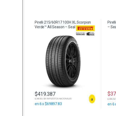
Pirelli 215/60R17 100H XL Scorpion
Pirel
Verde™ All Season – Seal Inside
– Sea
$
37
$
419.387
$ 346.601 SIN IMPUESTOS NACIONALES
$ 308.2
en 6 x $69897.83
en 6 