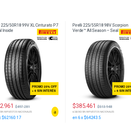
li 225/50R18 99V XL Cinturato P7
Pirelli 225/55R18 98V Scorpion
l Inside
Verde™ All Season – Seal Inside
PROMO 25% OFF
PROMO 25
+ 6 SIN INTERÉS
+ 6 SIN IN
2.961
$
385.461
$
497.281
$
513.948
32 SIN IMPUESTOS NACIONALES
$ 318.563 SIN IMPUESTOS NACIONALES
x $62160.17
en 6 x $64243.5